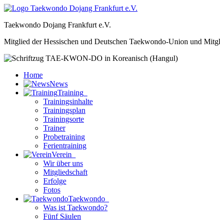
Taekwondo Dojang Frankfurt e.V.
Mitglied der Hessischen und Deutschen Taekwondo-Union und Mitgl
Home
News
Training
Trainingsinhalte
Trainingsplan
Trainingsorte
Trainer
Probetraining
Ferientraining
Verein
Wir über uns
Mitgliedschaft
Erfolge
Fotos
Taekwondo
Was ist Taekwondo?
Fünf Säulen