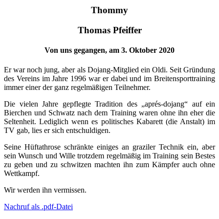
kte
Thommy
s
er
Thomas Pfeiffer
ik
Von uns gegangen, am 3. Oktober 2020
ch
Er war noch jung, aber als Dojang-Mitglied ein Oldi. Seit Gründung
des Vereins im Jahre 1996 war er dabei und im Breitensporttraining
immer einer der ganz regelmäßigen Teilnehmer.
dem
mäßig
Die vielen Jahre gepflegte Tradition des „aprés-dojang“ auf ein
Bierchen und Schwatz nach dem Training waren ohne ihn eher die
ng
Seltenheit. Lediglich wenn es politisches Kabarett (die Anstalt) im
TV gab, lies er sich entschuldigen.
s
Seine Hüftathrose schränkte einiges an graziler Technik ein, aber
sein Wunsch und Wille trotzdem regelmäßig im Training sein Bestes
zu geben und zu schwitzen machten ihn zum Kämpfer auch ohne
Wettkampf.
tzen
en
Wir werden ihn vermissen.
Nachruf als .pdf-Datei
er