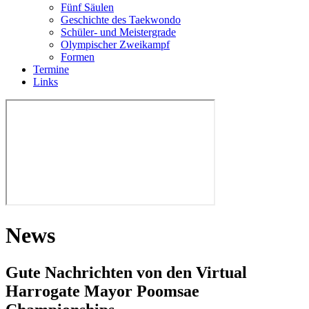
Fünf Säulen
Geschichte des Taekwondo
Schüler- und Meistergrade
Olympischer Zweikampf
Formen
Termine
nsporttraining
Links
mäßigen
ehmer.
gte
ion
News
s-
g
“
Gute Nachrichten von den Virtual
hen
Harrogate Mayor Poomsae
tz