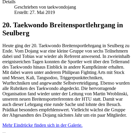
Details
Geschrieben von
taekwondojang
Erstellt: 27. Mai 2019
20. Taekwondo Breitensportlehrgang in
Seulberg
Heute ging der 20. Taekwondo Breitensportlehrgang in Seulberg zu
Ende. Vom Dojang war eine kleine Gruppe von sechs Teilnehmern
dabei und Tobias war wieder als Referent anwesend. In zweieinhalb
ereignisreichen Tagen konnten die Sportler weit über den Tellerrand
des Taekwondo hinaus Einblick in andere Kampfkünste erhalten.
Mit dabei waren unter anderem Philipean Fighting Arts mit Stock
und Messer, Kali, Tangsodoo, Triggerpunkttechniken,
Wurftechniken und angewandte Selbstverteidigung. Ebenso wurden
alle Rubriken des Taekwondo abgedeckt. Die hervorragende
Organisation fand wieder unter der Leitung von Martin Wroblinski,
unserem neuen Breitensportreferenten der HTU statt. Damit war
auch dieser Lehrgang eine runde Sache und lohnte den Besuch.
Prädikat besonders empfehlenswert. Vielleicht wächst die Gruppe
der Abgesandten des Dojang nächstes Jahr um ein paar Mitglieder.
Mehr Eindrücke finden sich in der Galerie.