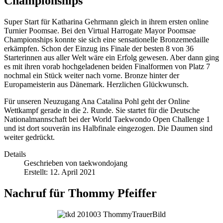
Championships
Super Start für Katharina Gehrmann gleich in ihrem ersten online
ng
Turnier Poomsae. Bei den Virtual Harrogate Mayor Poomsae
Championships konnte sie sich eine sensationelle Bronzemedaille
erkämpfen. Schon der Einzug ins Finale der besten 8 von 36
Starterinnen aus aller Welt wäre ein Erfolg gewesen. Aber dann ging
es mit ihren vorab hochgeladenen beiden Finalformen von Platz 7
heit.
nochmal ein Stück weiter nach vorne. Bronze hinter der
ich
Europameisterin aus Dänemark. Herzlichen Glückwunsch.
Für unseren Neuzugang Ana Catalina Pohl geht der Online
sches
Wettkampf gerade in die 2. Runde. Sie startet für die Deutsche
ett
Nationalmannschaft bei der World Taekwondo Open Challenge 1
und ist dort souverän ins Halbfinale eingezogen. Die Daumen sind
t)
weiter gedrückt.
Details
Geschrieben von
taekwondojang
Erstellt: 12. April 2021
Nachruf für Thommy Pfeiffer
uldigen.
throse