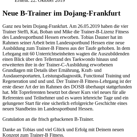
Erstellt: 22. Oktober 2019
Neue B-Trainer im Dojang-Frankfurt
Ganz neu beim Dojang-Frankfurt. Am 26.05.2019 haben die vier
Trainer Steffi, Kai, Boban und Mike die Trainer-B-Lizenz Fitness
des Landessportbund Hessen erworben. Tobias Dauner hat im
Rahmen seiner Arbeit beim Landessportbund Hessen eine neue
Ausbildung zum Trainer-B Fitness aus der Taufe gehoben. In dem
Lehrgang mit 60 Unterrichtseinheiten wagten die Auszubildenden
einen Blick über den Tellerrand des Taekwondo hinaus und
erweiterten ihre in der Trainer-C-Ausbildung erworbenen
Grundlagen mit Details über Ernährung, Kraft- und
Ausdauersportarten, Leistungsdiagnostik, Functional Training und
Regeneration und und und. Der Trainer-B Fitness-Lehrgang ist der
erste dieser Art der im Rahmen des DOSB überhaupt stattgefunden
hat. Mit Topreferenten besetzt bot dieser Kurs viel neues für alle
Referenten und Teilnehmer und es waren lehrreiche Tage und ein
gelungener Start für eine sicherlich erfolgreiche Geschichte eines
neuen Standbeins im Landessportbund Hessen.
Gratulation an die frisch gebackenen B-Trainer.
Danke an Tobias und viel Glück und Erfolg mit Deinem neuen
Konzept zum Trainer-B Fitness.