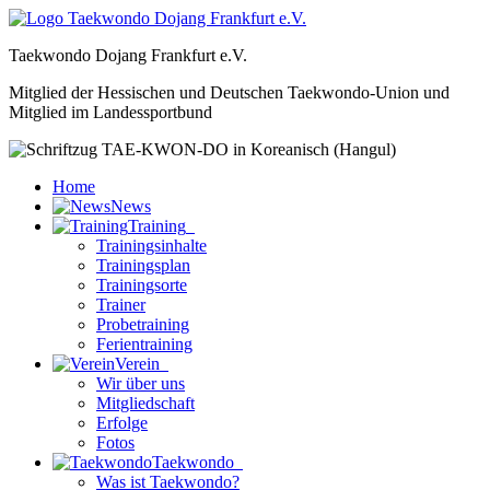
as
Taekwondo Dojang Frankfurt e.V.
er
Mitglied der Hessischen und Deutschen Taekwondo-Union und
Mitglied im Landessportbund
ber
Home
News
Training
Trainingsinhalte
Trainingsplan
Trainingsorte
Trainer
g-
ed
Probetraining
Ferientraining
Verein
Wir über uns
dung
Mitgliedschaft
Erfolge
ns
Fotos
Taekwondo
Was ist Taekwondo?